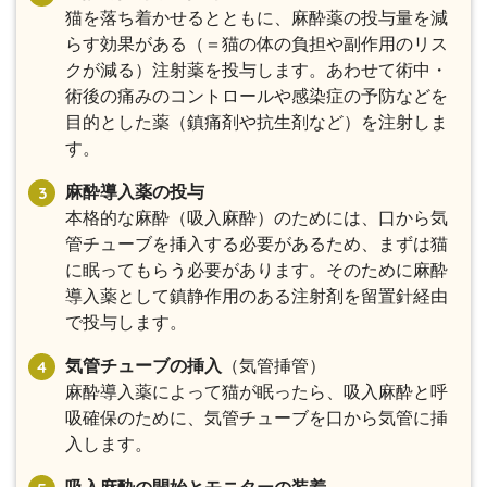
猫を落ち着かせるとともに、麻酔薬の投与量を減
らす効果がある（＝猫の体の負担や副作用のリス
クが減る）注射薬を投与します。あわせて術中・
術後の痛みのコントロールや感染症の予防などを
目的とした薬（鎮痛剤や抗生剤など）を注射しま
す。
麻酔導入薬の投与
本格的な麻酔（吸入麻酔）のためには、口から気
管チューブを挿入する必要があるため、まずは猫
に眠ってもらう必要があります。そのために麻酔
導入薬として鎮静作用のある注射剤を留置針経由
で投与します。
気管チューブの挿入
（気管挿管）
麻酔導入薬によって猫が眠ったら、吸入麻酔と呼
吸確保のために、気管チューブを口から気管に挿
入します。