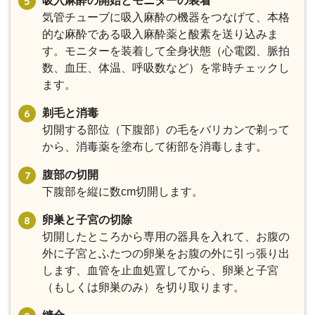
吸入麻酔の開始とモニターの装着
気管チューブに吸入麻酔の機器をつなげて、本格
的な麻酔である吸入麻酔薬と酸素を送り込みま
す。モニターを装着して全身状態（心電図、脈拍
数、血圧、体温、呼吸数など）を常時チェックし
ます。
剃毛と消毒
切開する部位（下腹部）の毛をバリカンで剃って
から、消毒薬を塗布して術部を消毒します。
腹部の切開
下腹部を縦に数cm切開します。
卵巣と子宮の切除
切開したところから専用の器具を入れて、お腹の
外に子宮とふたつの卵巣をお腹の外に引っ張り出
します、血管を止血処置してから、卵巣と子宮
（もしくは卵巣のみ）を切り取ります。